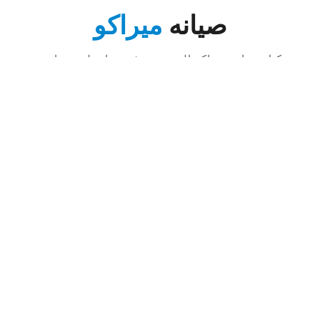
صيانه
ميراكو
توكيل صيانه ميراكو المعتمد نوفر صيانه لجميع اجهزه
ميراكو في جميع محافظات مصر